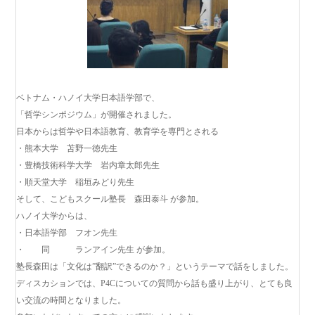
ベトナム・ハノイ大学日本語学部で、
「哲学シンポジウム」が開催されました。
日本からは哲学や日本語教育、教育学を専門とされる
・熊本大学 苫野一徳先生
・豊橋技術科学大学 岩内章太郎先生
・順天堂大学 稲垣みどり先生
そして、こどもスクール塾長 森田泰斗 が参加。
ハノイ大学からは、
・日本語学部 フオン先生
・ 同 ランアイン先生 が参加。
塾長森田は「文化は”翻訳”できるのか？」というテーマで話をしました。
ディスカションでは、P4Cについての質問から話も盛り上がり、とても良
い交流の時間となりました。