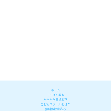
ホーム
そろばん教室
かきかた書道教室
こどもスクールとは？
無料体験申込み