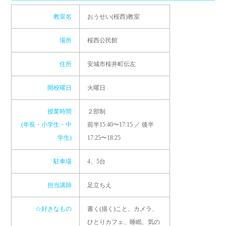
教室名
おうせい(桜西)教室
場所
桜西公民館
住所
安城市桜井町伝左
開校曜日
火曜日
授業時間
２部制
(年長・小学生・中
前半15:40〜17:15 ／ 後半
学生)
17:25〜18:25
駐車場
4、5台
担当講師
足立ちえ
☆好きなもの
書く(描く)こと、カメラ、
ひとりカフェ、睡眠、気の