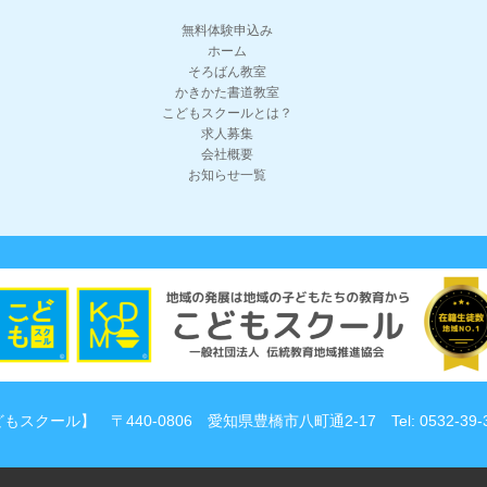
無料体験申込み
ホーム
そろばん教室
かきかた書道教室
こどもスクールとは？
求人募集
会社概要
お知らせ一覧
どもスクール】
〒440-0806 愛知県豊橋市八町通2-17
Tel: 0532-39