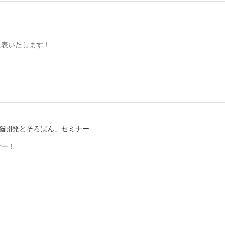
発表いたします！
「右脳開発とそろばん」セミナー
ナー！