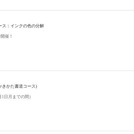
ース：インクの色の分解
で開催！
かきかた書道コース)
9月1日月までの間）