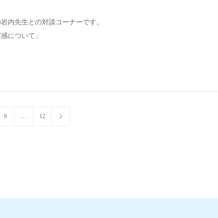
の岩内先生との対談コーナーです。
定感について」
9
…
12