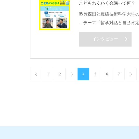
こどもわくわく会議って何？
塾長森田と豊橋技術科学大学
・テーマ「哲学対話と自己肯
インタビュー
1
2
3
4
5
6
7
8